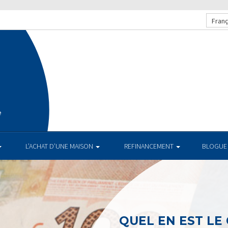
Franç
e
L’ACHAT D’UNE MAISON
REFINANCEMENT
BLOGUE
QUEL EN EST LE