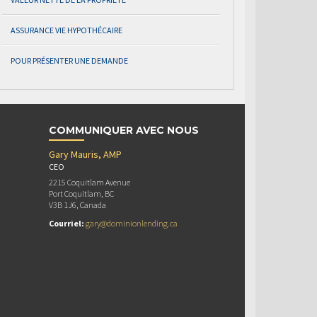
ASSURANCE VIE HYPOTHÉCAIRE
POUR PRÉSENTER UNE DEMANDE
COMMUNIQUER AVEC NOUS
Gary Mauris, AMP
CEO
2215 Coquitlam Avenue
Port Coquitlam, BC
V3B 1J6, Canada
Courriel:
gary@dominionlending.ca