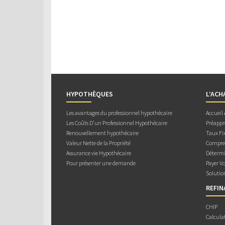
HYPOTHÈQUES
L’ACH
Les avantages du professionnel hypothécaire
Accueil
Les Coûts D’un Professionnel Hypothécaire
Préappr
Renouvellement hypothécaire
Taux Fix
Valeur Nette de la Propriété
Compren
Assurance vie Hypothécaire
Détermi
Pour présenter une demande
Payer V
Solutio
REFI
CHIP
Calcula