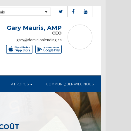
ais
Gary Mauris, AMP
CEO
gary@dominionlending.ca
À PROPOS
COMMUNIQUER AVEC NOUS
 COÛT