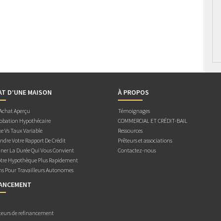
AT D’UNE MAISON
À PROPOS
 Achat Aperçu
Témoignages
obation Hypothécaire
COMMERCIAL ET CRÉDIT-BAIL
e Vs Taux Variable
Ressources
dre Votre Rapport De Crédit
Prêteurs et associations
ner La Durée Qui Vous Convient
Contactez-nous
otre Hypothèque Plus Rapidement
ns Pour Travailleurs Autonomes
NANCEMENT
teurs de refinancement