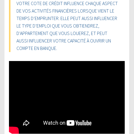
VOTRE COTE DE CRÉDIT INFLUENCE CHAQUE ASPECT
DE VOS ACTIVITÉS FINANCIÈRES LORSQUE VIENT LE
TEMPS D’EMPRUNTER. ELLE PEUT AUSSI INFLUENCER
LE TYPE D’EMPLOI QUE VOUS OBTIENDREZ,
D’APPARTEMENT QUE VOUS LOUEREZ, ET PEUT
AUSSI INFLUENCER VOTRE CAPACITÉ À OUVRIR UN
COMPTE EN BANQUE.